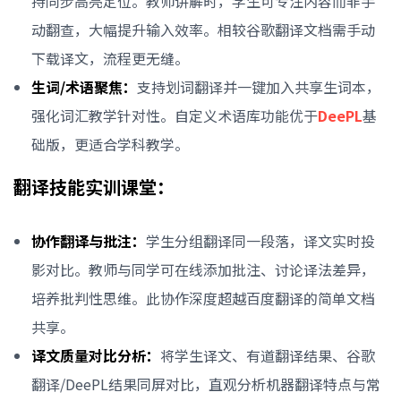
持同步高亮定位。教师讲解时，学生可专注内容而非手
动翻查，大幅提升输入效率。相较谷歌翻译文档需手动
下载译文，流程更无缝。
生词/术语聚焦：
支持划词翻译并一键加入共享生词本，
强化词汇教学针对性。自定义术语库功能优于
DeePL
基
础版，更适合学科教学。
翻译技能实训课堂：
协作翻译与批注：
学生分组翻译同一段落，译文实时投
影对比。教师与同学可在线添加批注、讨论译法差异，
培养批判性思维。此协作深度超越百度翻译的简单文档
共享。
译文质量对比分析：
将学生译文、有道翻译结果、谷歌
翻译/DeePL结果同屏对比，直观分析机器翻译特点与常