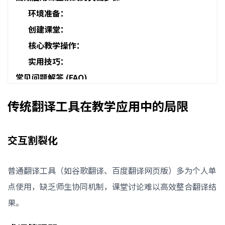
环境准备：
创建课堂：
核心教学操作：
实用技巧：
常见问题解答 (FAQ)
Q：与百度翻译、谷歌翻译相比，课堂模式的核心
传统翻译工具在教学应用中的局限
区别是什么？
Q：对专业领域（如法律、医学）术语翻译准确度
交互割裂化
如何？
Q：学生没有账号或设备，能否使用？
普通翻译工具（如谷歌翻译、百度翻译网页版）多为个人单
Q：网络不稳定时如何保障课堂流畅？
点使用，缺乏师生协同机制，课堂讨论难以高效整合翻译结
Q：是否支持除中英外的其他语言对？
果。
用技术弥合语言鸿沟，让课堂无界沟通