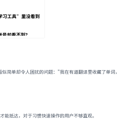
“学习工具”里没看到
账号却看不到？
本里的单词，怎么操
看似简单却令人困扰的问题："我在有道翻译里收藏了单词，
击才能抵达，对于习惯快速操作的用户不够直观。