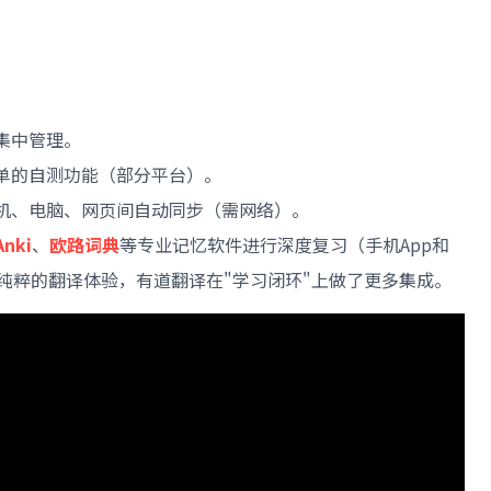
集中管理。
单的自测功能（部分平台）。
机、电脑、网页间自动同步（需网络）。
Anki
、
欧路词典
等专业记忆软件进行深度复习（手机App和
纯粹的翻译体验，有道翻译在"学习闭环"上做了更多集成。