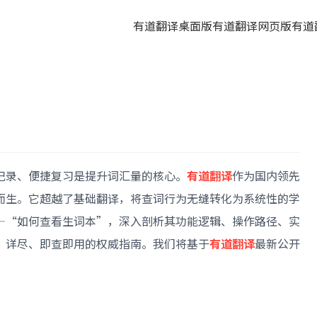
有道翻译桌面版
有道翻译网页版
有道
？
记录、便捷复习是提升词汇量的核心。
有道翻译
作为国内领先
而生。它超越了基础翻译，将查词行为无缝转化为系统性的学
—“如何查看生词本”，深入剖析其功能逻辑、操作路径、实
、详尽、即查即用的权威指南。我们将基于
有道翻译
最新公开