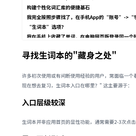
构建个性化词汇库的便捷基石
我完全按照步骤找了，在手机App的“账号”->
“生词本”选项？
我在手机上收藏了单词，在电脑网页版登录同一个
不小心收藏了不需要的单词，或者想批量删除生词
寻找生词本的"藏身之处"
作？
生词本里的单词可以导出吗？支持什么格式？
许多初次使用或有间断使用经验的用户，常面临一个
现在想去复习，生词本入口在哪里？" 这主要源于：
入口层级较深
生词本并非应用首页的显性功能，通常需要2-3次点