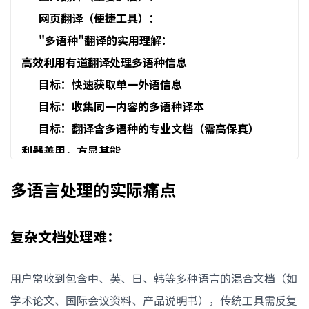
网页翻译（便捷工具）：
"多语种"翻译的实用理解：
高效利用有道翻译处理多语种信息
目标：快速获取单一外语信息
目标：收集同一内容的多语种译本
目标：翻译含多语种的专业文档（需高保真）
利器善用，方显其能
有道翻译能一次操作就把一段文字同时翻译成英语、日
多语言处理的实际痛点
语、法语三种语言并分别显示结果吗？
上传一张有中文、英文、日文的图片，有道翻译能分别
复杂文档处理难：
识别并翻译这三种文字吗？
有道文档翻译支持哪些格式？能保留格式吗？
用户常收到包含中、英、日、韩等多种语言的混合文档（如
图片翻译支持所有语言吗？准确度如何？
学术论文、国际会议资料、产品说明书），传统工具需反复