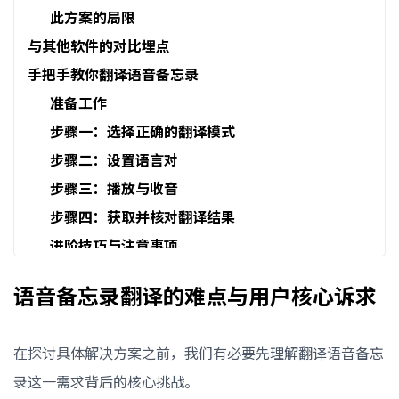
此方案的局限
与其他软件的对比埋点
手把手教你翻译语音备忘录
准备工作
步骤一：选择正确的翻译模式
步骤二：设置语言对
步骤三：播放与收音
步骤四：获取并核对翻译结果
进阶技巧与注意事项
有道翻译工具
语音备忘录翻译的难点与用户核心诉求
为什么有道翻译不能像处理图片一样，直接导入音频文
件进行翻译？
在探讨具体解决方案之前，我们有必要先理解翻译语音备忘
使用这种方法，翻译长音频（如1小时的会议记录）是
录这一需求背后的核心挑战。
否现实？