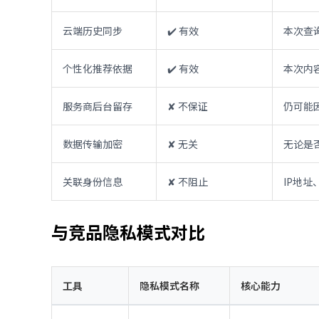
云端历史同步
✔️ 有效
本次查
个性化推荐依据
✔️ 有效
本次内
服务商后台留存
✘ 不保证
仍可能
数据传输加密
✘ 无关
无论是
关联身份信息
✘ 不阻止
IP地
与竞品隐私模式对比
工具
隐私模式名称
核心能力