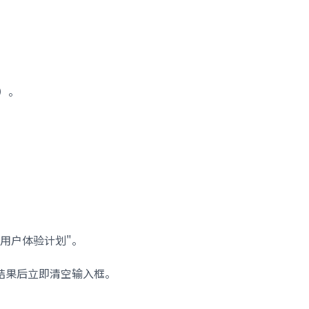
N）。
入用户体验计划"。
制结果后立即清空输入框。