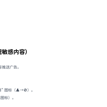
规敏感内容）
容推送广告。
 图标（👤→🚫）。
亮图标）。