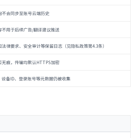
询不会同步至账号云端历史
容不用于后续广告/翻译建议推送
因法律要求、安全审计等保留日志（见隐私政策第4.3条）
否无痕，传输均默认HTTPS加密
址、设备ID、登录账号等元数据仍被收集