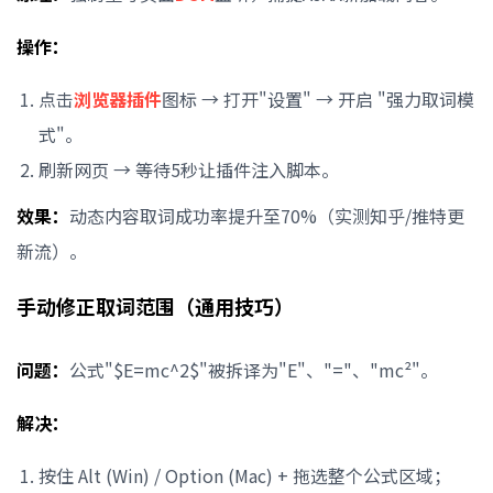
操作：
点击
浏览器插件
图标 → 打开"设置" → 开启 "强力取词模
式"。
刷新网页 → 等待5秒让插件注入脚本。
效果：
动态内容取词成功率提升至70%（实测知乎/推特更
新流）。
手动修正取词范围（通用技巧）
问题：
公式"$E=mc^2$"被拆译为"E"、"="、"mc²"。
解决：
按住 Alt (Win) / Option (Mac) + 拖选整个公式区域；