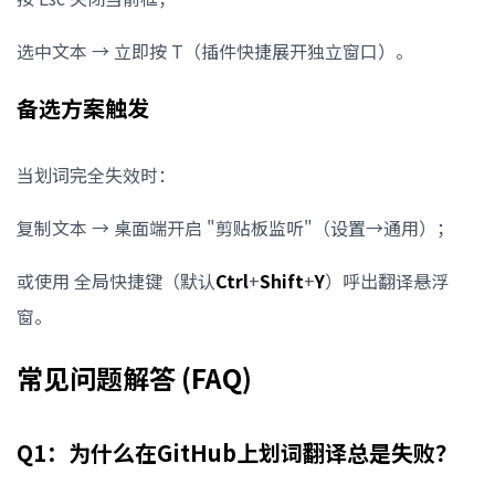
选中文本 → 立即按 T（插件快捷展开独立窗口）。
备选方案触发
当划词完全失效时：
复制文本 → 桌面端开启 "剪贴板监听"（设置→通用）；
或使用 全局快捷键（默认
Ctrl
+
Shift
+
Y
）呼出翻译悬浮
窗。
常见问题解答 (FAQ)
Q1：为什么在GitHub上划词翻译总是失败？