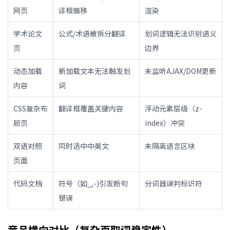
网页
译框偏移
渲染
学术论文
公式/术语被拆分翻译
划词逻辑无法识别语义
页
边界
动态加载
新加载文本无法触发划
未监听AJAX/DOM更新
内容
词
CSS复杂布
翻译框覆盖关键内容
浮动元素层级（z-
局页
index）冲突
双语对照
同时选中中英文
未隔离语言区块
页面
代码文档
符号（如_,-)引发断句
分词器误判标识符
错误
竞品横向对比（复杂页取词稳定性）