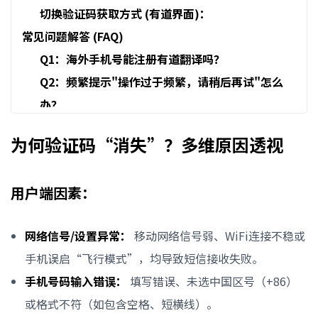
切换验证码获取方式 (有道界面)：
常见问题解答 (FAQ)
Q1：海外手机号能注册有道翻译吗？
Q2：频繁提示"操作过于频繁，请稍后再试"怎么
办？
Q3：换了手机就收不到验证码了，是老号码问题
为何验证码“消失”？多维原因透视
吗？
Q4：有道、百度翻译、DeepL在验证码机制上有何
用户端因素：
差异？
化障碍为通途
网络信号/设置异常：
移动网络信号弱、WiFi连接不稳或
手机误启“飞行模式”，均导致短信接收失败。
手机号码输入错误：
填写错误、未选中国区号（+86）
或格式不符（如包含空格、短横线）。