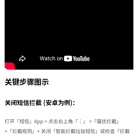
关键步骤图示
关闭短信拦截 (安卓为例)：
打开「短信」App > 点击右上角「⋮」 >「骚扰拦截」
>「拦截规则」> 关闭「智能拦截垃圾短信」或检查「拦截