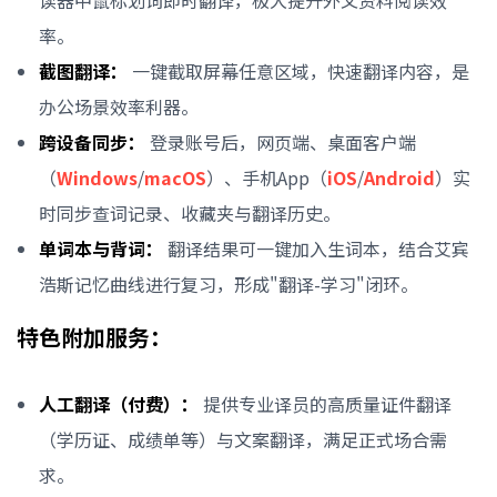
读器中鼠标划词即时翻译，极大提升外文资料阅读效
率。
截图翻译：
一键截取屏幕任意区域，快速翻译内容，是
办公场景效率利器。
跨设备同步：
登录账号后，网页端、桌面客户端
（
Windows
/
macOS
）、手机App（
iOS
/
Android
）实
时同步查词记录、收藏夹与翻译历史。
单词本与背词：
翻译结果可一键加入生词本，结合艾宾
浩斯记忆曲线进行复习，形成"翻译-学习"闭环。
特色附加服务：
人工翻译（付费）：
提供专业译员的高质量证件翻译
（学历证、成绩单等）与文案翻译，满足正式场合需
求。